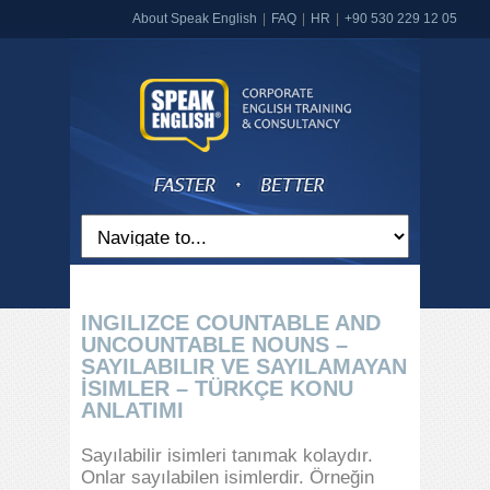
About Speak English
FAQ
HR
+90 530 229 12 05
INGILIZCE COUNTABLE AND
UNCOUNTABLE NOUNS –
SAYILABILIR VE SAYILAMAYAN
İSIMLER – TÜRKÇE KONU
ANLATIMI
Sayılabilir isimleri tanımak kolaydır.
Onlar sayılabilen isimlerdir. Örneğin