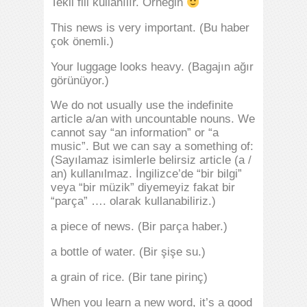
Tekil fiil kullanılır. Örneğin
This news is very important. (Bu haber
çok önemli.)
Your luggage looks heavy. (Bagajın ağır
görünüyor.)
We do not usually use the indefinite
article a/an with uncountable nouns. We
cannot say “an information” or “a
music”. But we can say a something of:
(Sayılamaz isimlerle belirsiz article (a /
an) kullanılmaz. İngilizce’de “bir bilgi”
veya “bir müzik” diyemeyiz fakat bir
“parça” …. olarak kullanabiliriz.)
a piece of news. (Bir parça haber.)
a bottle of water. (Bir şişe su.)
a grain of rice. (Bir tane pirinç)
When you learn a new word, it’s a good