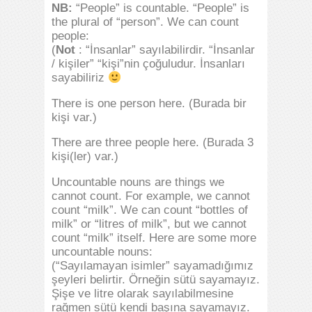
NB:
“People” is countable. “People” is
the plural of “person”. We can count
people:
(
Not
: “İnsanlar” sayılabilirdir. “İnsanlar
/ kişiler” “kişi”nin çoğuludur. İnsanları
sayabiliriz
There is one person here. (Burada bir
kişi var.)
There are three people here. (Burada 3
kişi(ler) var.)
Uncountable nouns are things we
cannot count. For example, we cannot
count “milk”. We can count “bottles of
milk” or “litres of milk”, but we cannot
count “milk” itself. Here are some more
uncountable nouns:
(“Sayılamayan isimler” sayamadığımız
şeyleri belirtir. Örneğin sütü sayamayız.
Şişe ve litre olarak sayılabilmesine
rağmen sütü kendi başına sayamayız.