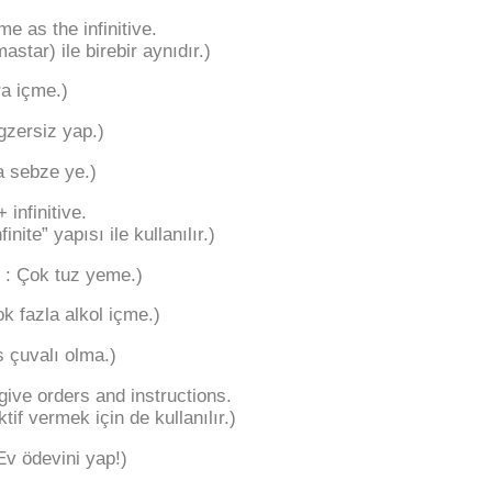
e as the infinitive.
astar) ile birebir aynıdır.)
a içme.)
gzersiz yap.)
a sebze ye.)
 infinitive.
nite” yapısı ile kullanılır.)
k : Çok tuz yeme.)
k fazla alkol içme.)
s çuvalı olma.)
ive orders and instructions.
if vermek için de kullanılır.)
v ödevini yap!)