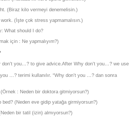
ht. (Biraz kilo vermeyi denemelisin.)
t work. (İşte çok stress yapmamalısın.)
y: What should I do?
unmak için : Ne yapmalıyım?)
?
 don’t you…? to give advice.After Why don’t you…? we use
you …? terimi kullanılır. “Why don’t you …? dan sonra
(Örnek : Neden bir doktora gitmiyorsun?)
 bed? (Neden eve gidip yatağa girmiyorsun?)
Neden bir tatil (izin) almıyorsun?)