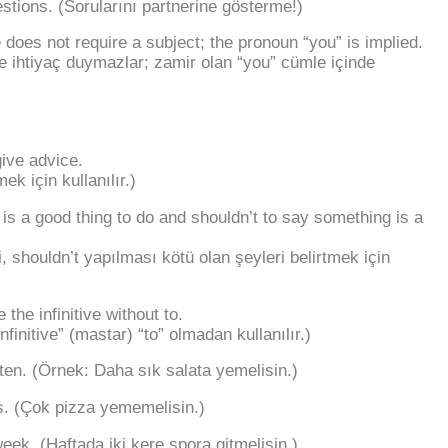
stions. (Sorularını partnerine gösterme!)
does not require a subject; the pronoun “you” is implied.
ye ihtiyaç duymazlar; zamir olan “you” cümle içinde
ive advice.
k için kullanılır.)
s a good thing to do and shouldn’t to say something is a
, shouldn’t yapılması kötü olan şeyleri belirtmek için
the infinitive without to.
finitive” (mastar) “to” olmadan kullanılır.)
en. (Örnek: Daha sık salata yemelisin.)
s. (Çok pizza yememelisin.)
ek. (Haftada iki kere spora gitmelisin.)