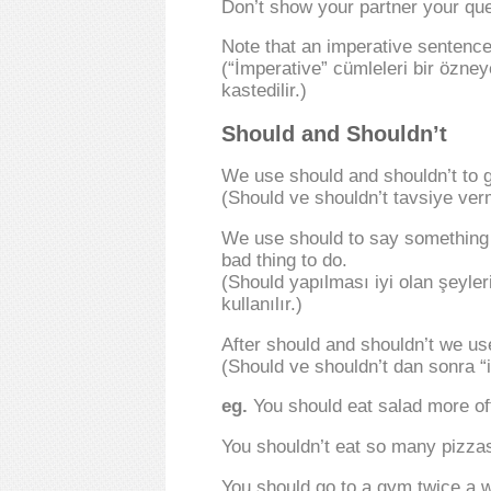
Don’t show your partner your que
Note that an imperative sentence 
(“İmperative” cümleleri bir özne
kastedilir.)
Should and Shouldn’t
We use should and shouldn’t to g
(Should ve shouldn’t tavsiye verme
We use should to say something i
bad thing to do.
(Should yapılması iyi olan şeyleri
kullanılır.)
After should and shouldn’t we use 
(Should ve shouldn’t dan sonra “in
eg.
You should eat salad more oft
You shouldn’t eat so many pizza
You should go to a gym twice a we