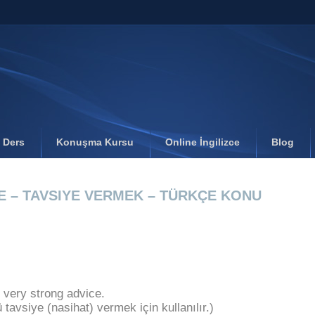
l Ders
Konuşma Kursu
Online İngilizce
Blog
CE – TAVSIYE VERMEK – TÜRKÇE KONU
 very strong advice.
 tavsiye (nasihat) vermek için kullanılır.)