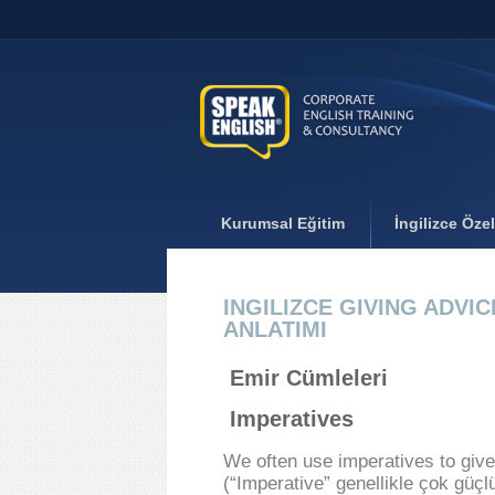
Kurumsal Eğitim
İngilizce Öze
INGILIZCE GIVING ADVI
ANLATIMI
Emir Cümleleri
Imperatives
We often use imperatives to give
(“Imperative” genellikle çok güçlü