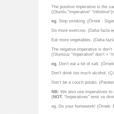
The positive imperative is the sam
(Olumlu “imperative” “infinitive”(m
eg.
Stop smoking. (Örnek : Sigar
Do more exercise. (Daha fazla e
Eat more vegetables. (Daha fazl
The negative imperative is don’t +
(Olumsuz “imperative” don’t + “infi
eg.
Don’t eat a lot of salt. (Örne
Don’t drink too much alcohol. (Ço
Don’t be a couch potato. (Patate
NB:
We also use imperatives to g
(
NOT:
“İmperatives” emir ve direkt
eg. Do your homework! (Örnek: E