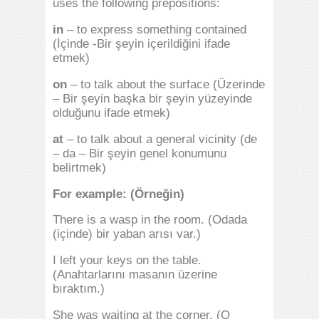
uses the following prepositions:
in
– to express something contained
(İçinde -Bir şeyin içerildiğini ifade
etmek)
on
– to talk about the surface (Üzerinde
– Bir şeyin başka bir şeyin yüzeyinde
olduğunu ifade etmek)
at
– to talk about a general vicinity (de
– da – Bir şeyin genel konumunu
belirtmek)
For example: (Örneğin)
There is a wasp in the room. (Odada
(içinde) bir yaban arısı var.)
I left your keys on the table.
(Anahtarlarını masanın üzerine
bıraktım.)
She was waiting at the corner. (O