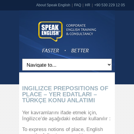
About Speak English
FAQ
HR
+90 530 229 12 05
INGILIZCE PREPOSITIONS OF
PLACE – YER EDATLARI –
TÜRKÇE KONU ANLATIMI
Yer kavramlarını ifade etmek için,
İngilizce’de aşağıdaki edatlar kullanılır :
To express notions of place, English