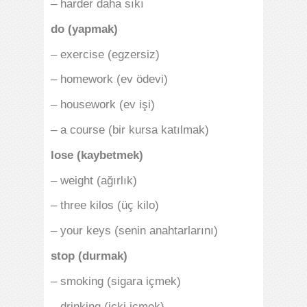
– harder daha sıkı
do (yapmak)
– exercise (egzersiz)
– homework (ev ödevi)
– housework (ev işi)
– a course (bir kursa katılmak)
lose (kaybetmek)
– weight (ağırlık)
– three kilos (üç kilo)
– your keys (senin anahtarlarını)
stop (durmak)
– smoking (sigara içmek)
– drinking (içki içmek)