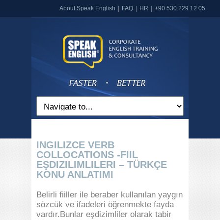
About Speak English
FAQ
HR
+90 530 229 12 05
INGILIZCE VERB
COLLOCATIONS -FIIL
EŞDIZILIMLILERI – TÜRKÇE
KONU ANLATIMI
Belirli fiiller ile beraber kullanılan yaygın
sözcük ve ifadeleri öğrenmekte fayda
vardır.Bunlar eşdizimliler olarak tabir