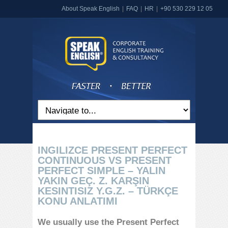
About Speak English
FAQ
HR
+90 530 229 12 05
INGILIZCE PRESENT PERFECT
CONTINUOUS VS PRESENT
PERFECT SIMPLE – YALIN
YAKIN GEÇ. Z. KARŞIN
KESINTISIZ Y.G.Z. – TÜRKÇE
KONU ANLATIMI
We usually use the Present Perfect