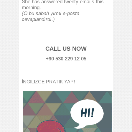
She has answered twenty emails this
morning.
(O bu sabah yirmi e-posta
cevaplandırdı.)
CALL US NOW
+90 530 229 12 05
İNGILIZCE PRATIK YAP!