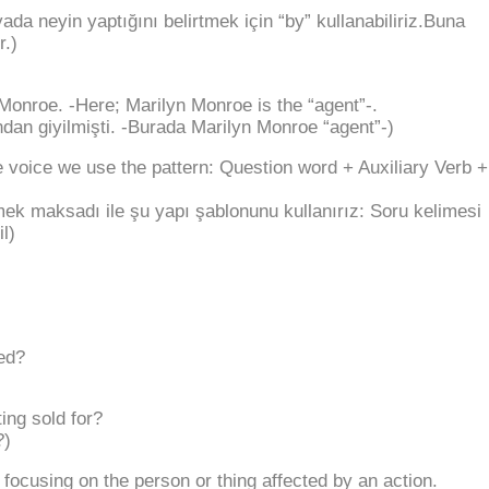
ada neyin yaptığını belirtmek için “by” kullanabiliriz.Buna
r.)
Monroe. -Here; Marilyn Monroe is the “agent”-.
ndan giyilmişti. -Burada Marilyn Monroe “agent”-)
 voice we use the pattern: Question word + Auxiliary Verb +
lmek maksadı ile şu yapı şablonunu kullanırız: Soru kelimesi
l)
ed?
ng sold for?
?)
focusing on the person or thing affected by an action.