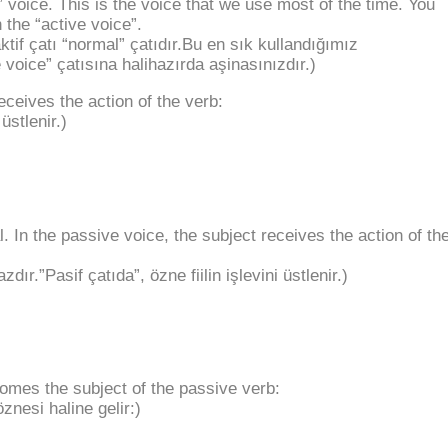
” voice. This is the voice that we use most of the time. You
 the “active voice”.
aktif çatı “normal” çatıdır.Bu en sık kullandığımız
 voice” çatısına halihazırda aşinasınızdır.)
receives the action of the verb:
 üstlenir.)
. In the passive voice, the subject receives the action of th
ır.”Pasif çatıda”, özne fiilin işlevini üstlenir.)
comes the subject of the passive verb:
 öznesi haline gelir:)