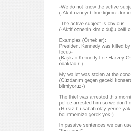
-We do not know the active subj
(-Aktif özneyi bilmediğimiz durum
-The active subject is obvious
(-Aktif öznenin kim olduğu belli 
Examples (Örnekler):
President Kennedy was killed by 
focus-
(Başkan Kennedy Lee Harvey Osw
odaktadır-)
My wallet was stolen at the conce
(Cüzdanım geçen geceki konserde
bilmiyoruz-)
The thief was arrested this morni
police arrested him so we don’t n
(Hırsız bu sabah olay yerine yakı
belirtmemize gerek yok-)
In passive sentences we can use “
“the agent”.