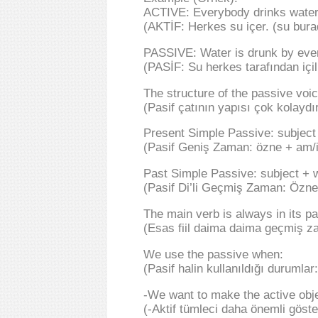
ACTIVE: Everybody drinks water. 
(AKTİF: Herkes su içer. (su bura
PASSIVE: Water is drunk by every
(PASİF: Su herkes tarafından içil
The structure of the passive voic
(Pasif çatının yapısı çok kolaydır
Present Simple Passive: subject 
(Pasif Geniş Zaman: özne + am/is
Past Simple Passive: subject + w
(Pasif Di’li Geçmiş Zaman: Özne 
The main verb is always in its pa
(Esas fiil daima daima geçmiş zama
We use the passive when:
(Pasif halin kullanıldığı durumlar:
-We want to make the active obj
(-Aktif tümleci daha önemli göst