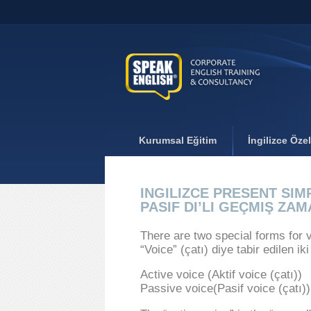
Kurumsal Eğitim
İngilizce Öze
INGILIZCE PRESENT SIMP
PASIF DI’LI GEÇMIŞ ZA
There are two special forms for v
“Voice” (çatı) diye tabir edilen iki 
Active voice (Aktif voice (çatı))
Passive voice(Pasif voice (çatı))