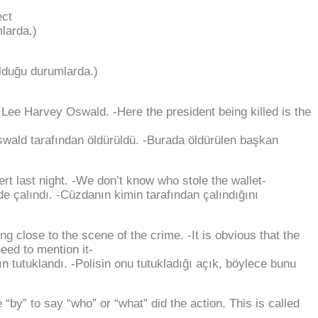
ect
larda.)
olduğu durumlarda.)
Lee Harvey Oswald. -Here the president being killed is the
ald tarafından öldürüldü. -Burada öldürülen başkan
rt last night. -We don’t know who stole the wallet-
 çalındı. -Cüzdanın kimin tarafından çalındığını
ng close to the scene of the crime. -It is obvious that the
eed to mention it-
n tutuklandı. -Polisin onu tutukladığı açık, böylece bunu
by” to say “who” or “what” did the action. This is called