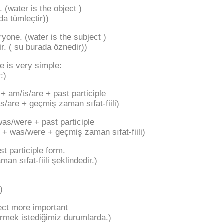
(water is the object )
da tümleçtir))
one. (water is the subject )
ir. ( su burada öznedir))
e is very simple:
:)
+ am/is/are + past participle
/are + geçmiş zaman sıfat-fiili)
as/were + past participle
+ was/were + geçmiş zaman sıfat-fiili)
st participle form.
n sıfat-fiili şeklindedir.)
)
ect more important
ermek istediğimiz durumlarda.)