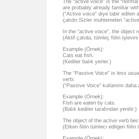
The “active voice” is the “normal
are probably already familiar with
(“Active voice” diye tabir edilen 
çatıdır.Sizler muhtemelen “active
In the “active voice”, the object 
(Aktif çatıda, tümleç fiilin işlevini
Example (Örnek):
Cats eat fish.
(Kediler balık yerler.)
The “Passive Voice” is less usual
verb:
(“Passive Voice” kullanımı daha azd
Example (Örnek):
Fish are eaten by cats.
(Balık kediler tarafından yenilir.)
The object of the active verb be
(Etken fiilin tümleci edilgen fiilin
Example (Örnek):