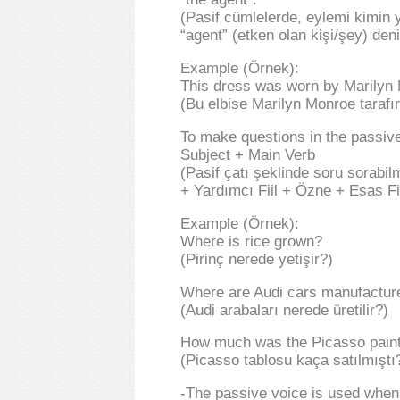
(Pasif cümlelerde, eylemi kimin y
“agent” (etken olan kişi/şey) deni
Example (Örnek):
This dress was worn by Marilyn 
(Bu elbise Marilyn Monroe tarafı
To make questions in the passive
Subject + Main Verb
(Pasif çatı şeklinde soru sorabi
+ Yardımcı Fiil + Özne + Esas Fii
Example (Örnek):
Where is rice grown?
(Pirinç nerede yetişir?)
Where are Audi cars manufactur
(Audi arabaları nerede üretilir?)
How much was the Picasso painti
(Picasso tablosu kaça satılmıştı
-The passive voice is used when 