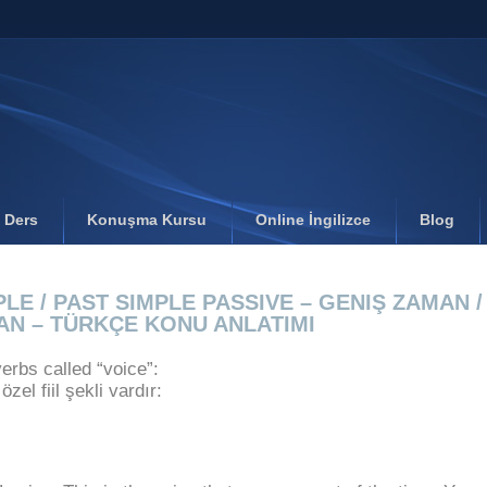
l Ders
Konuşma Kursu
Online İngilizce
Blog
LE / PAST SIMPLE PASSIVE – GENIŞ ZAMAN /
MAN – TÜRKÇE KONU ANLATIMI
erbs called “voice”:
özel fiil şekli vardır: